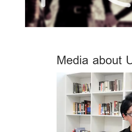
Media about 
Video
Player